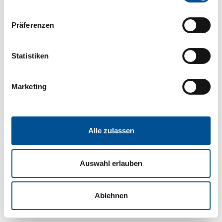
Präferenzen
Statistiken
Marketing
Alle zulassen
Auswahl erlauben
Ablehnen
®
KLEUSBERG GmbH & Co KG © 2022 |
Impressum
|
Datenschutz
ModuLine
ist ein Produkt von:
www.kleusberg.de