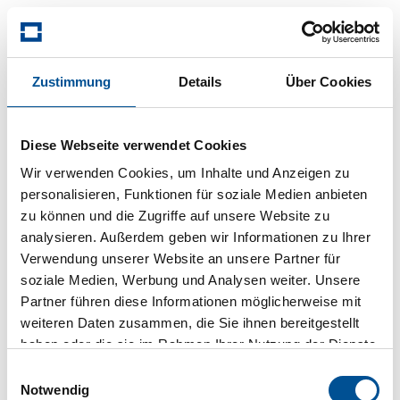
®
ModuLine
virtuell
®
ModuLine
erleben!
Zustimmung
Details
Über Cookies
®
Diese Webseite verwendet Cookies
ModuLine
–
Wir verwenden Cookies, um Inhalte und Anzeigen zu
Laden Sie sich die VR-App von KLEUSBERG auf Ihr
personalisieren, Funktionen für soziale Medien anbieten
das
Smartphone.
zu können und die Zugriffe auf unsere Website zu
Gebäudekonzept
analysieren. Außerdem geben wir Informationen zu Ihrer
mit
Zum App-Store
Zu Google Play
Verwendung unserer Website an unsere Partner für
Zukunftsperspektive.
soziale Medien, Werbung und Analysen weiter. Unsere
®
Oder entdecken Sie ModuLine
auf
Partner führen diese Informationen möglicherweise mit
kleusberg.de/de/mobile-mietgebaeude/moduline
weiteren Daten zusammen, die Sie ihnen bereitgestellt
®
Entdecken Sie ModuLine
haben oder die sie im Rahmen Ihrer Nutzung der Dienste
Bitte drehen Sie das Gerät
gesammelt haben.
Einwilligungsauswahl
Notwendig